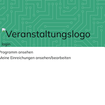
Zum Hauptteil springen
login
Programm ansehen
Meine Einreichungen ansehen/bearbeiten