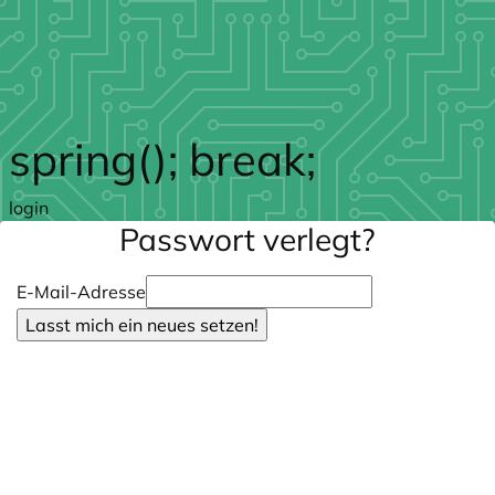
Zum Hauptteil springen
spring(); break;
login
Passwort verlegt?
E-Mail-Adresse
Lasst mich ein neues setzen!