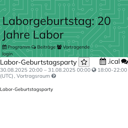
Zum Hauptteil springen
Laborgeburtstag: 20
Jahre Labor
Programm
Beiträge
Vortragende
login
.ical
Labor-Geburtstagsparty
30.08.2025 20:00
–
31.08.2025 00:00
18:00-22:00
(UTC)
, Vortragsraum
Labor-Geburtstagsparty