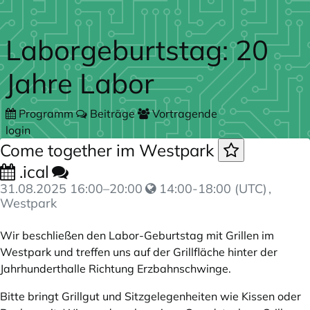
Zum Hauptteil springen
Laborgeburtstag: 20
Jahre Labor
Programm
Beiträge
Vortragende
login
Come together im Westpark
.ical
31.08.2025
16:00
–
20:00
14:00-18:00 (UTC)
,
Westpark
Wir beschließen den Labor-Geburtstag mit Grillen im
Westpark und treffen uns auf der Grillfläche hinter der
Jahrhunderthalle Richtung Erzbahnschwinge.
Bitte bringt Grillgut und Sitzgelegenheiten wie Kissen oder