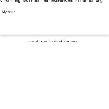
Vorstellung des Labors mit anschließender Laborführung.
Mythozz
powered by
pretalx
·
Kontakt
·
Impressum