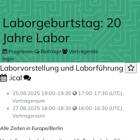
Zum Hauptteil springen
Laborgeburtstag: 20
Jahre Labor
Programm
Beiträge
Vortragende
login
Laborvorstellung und Laborführung
.ical
25.08.2025
19:00
–
19:30
17:00-17:30 (UTC)
,
Vortragsraum
27.08.2025
18:00
–
18:30
16:00-16:30 (UTC)
,
Vortragsraum
Alle Zeiten in Europe/Berlin