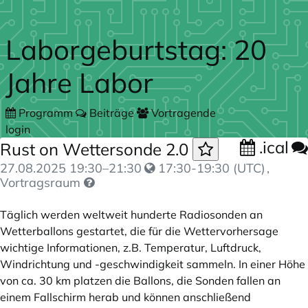
Zum Hauptteil springen
Laborgeburtstag: 20
Jahre Labor
Programm
Beiträge
Vortragende
login
.ical
Rust on Wettersonde 2.0
27.08.2025
19:30
–
21:30
17:30-19:30 (UTC)
,
Vortragsraum
Täglich werden weltweit hunderte Radiosonden an
Wetterballons gestartet, die für die Wettervorhersage
wichtige Informationen, z.B. Temperatur, Luftdruck,
Windrichtung und -geschwindigkeit sammeln. In einer Höhe
von ca. 30 km platzen die Ballons, die Sonden fallen an
einem Fallschirm herab und können anschließend