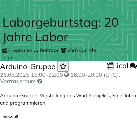
Zum Hauptteil springen
Laborgeburtstag: 20
Jahre Labor
Programm
Beiträge
Vortragende
login
.ical
Arduino-Gruppe
26.08.2025
18:00
–
22:00
16:00-20:00 (UTC)
,
Vortragsraum
Arduino-Gruppe: Vorstellung des Würfelprojekts, Spiel löten
und programmieren.
beowulf