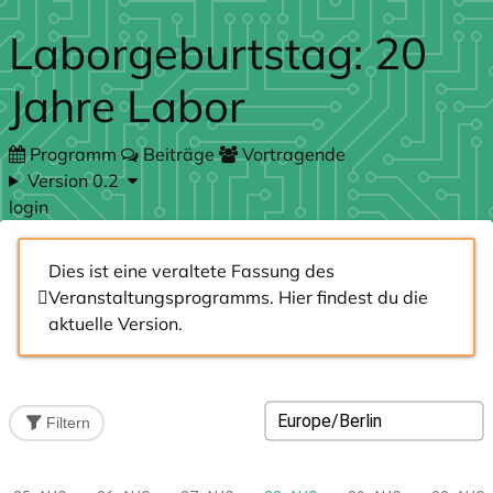
Zum Hauptteil springen
Laborgeburtstag: 20
Jahre Labor
Programm
Beiträge
Vortragende
Version 0.2
login
Dies ist eine veraltete Fassung des
Veranstaltungsprogramms.
Hier
findest du die
aktuelle Version.